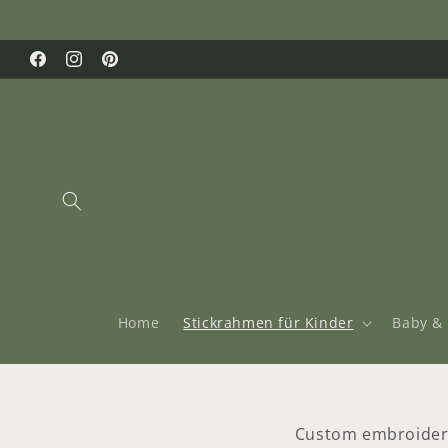
Direkt
zum
Inhalt
Facebook
Instagram
Pinterest
Home
Stickrahmen für Kinder
Baby &
Custom embroidery