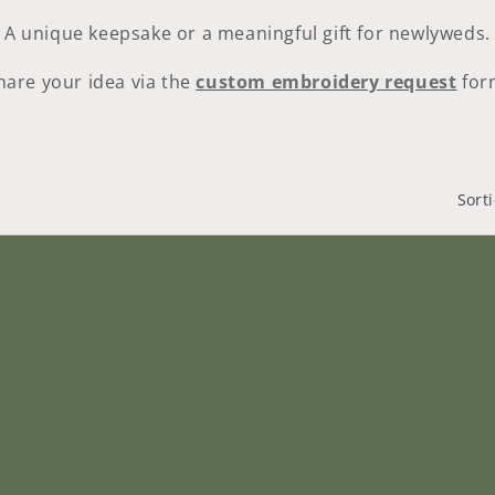
A unique keepsake or a meaningful gift for newlyweds.
hare your idea via the
custom embroidery request
for
Sort